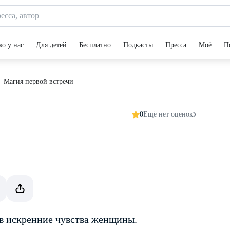
ко у нас
Для детей
Бесплатно
Подкасты
Пресса
Моё
П
Магия первой встречи
0
Ещё нет оценок
в искренние чувства женщины.