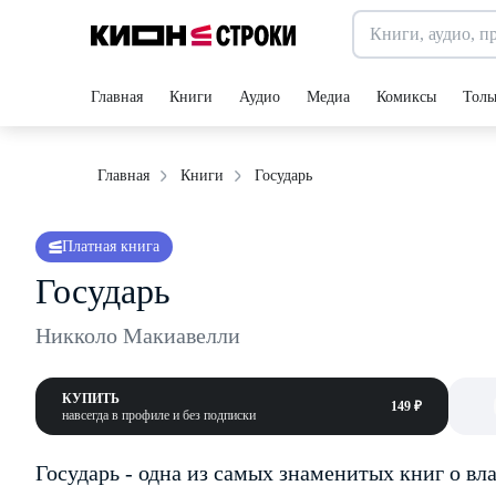
Главная
Книги
Аудио
Медиа
Комиксы
Толь
Государь
Главная
Книги
Платная книга
Государь
Никколо Макиавелли
КУПИТЬ
149 ₽
навсегда в профиле и без подписки
Государь - одна из самых знаменитых книг о вл