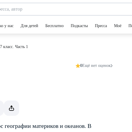
ко у нас
Для детей
Бесплатно
Подкасты
Пресса
Моё
П
7 класс. Часть 1
0
Ещё нет оценок
рс географии материков и океанов. В