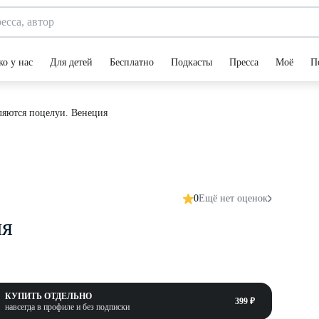
ко у нас
Для детей
Бесплатно
Подкасты
Пресса
Моё
П
ляются поцелуи. Венеция
0
Ещё нет оценок
ия
КУПИТЬ ОТДЕЛЬНО
399 ₽
навсегда в профиле и без подписки