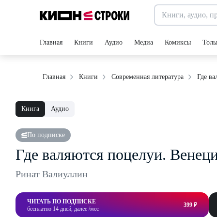
Главная
Книги
Аудио
Медиа
Комиксы
Толь
Где ва
Главная
Книги
Современная литература
Книга
Аудио
По подписке
Где валяются поцелуи. Венец
Ринат Валиуллин
ЧИТАТЬ ПО ПОДПИСКЕ
399 ₽
бесплатно 14 дней, далее /мес