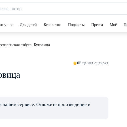
ко у нас
Для детей
Бесплатно
Подкасты
Пресса
Моё
П
славянская азбука. Буковица
0
Ещё нет оценок
овица
в нашем сервисе. Отложите произведение и