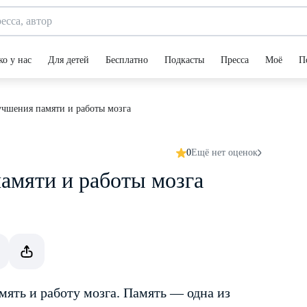
ко у нас
Для детей
Бесплатно
Подкасты
Пресса
Моё
П
учшения памяти и работы мозга
0
Ещё нет оценок
амяти и работы мозга
мять и работу мозга. Память — одна из