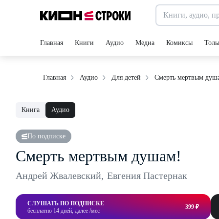
Главная
Книги
Аудио
Медиа
Комиксы
Толь
Смерть мертвым душ
Главная
Аудио
Для детей
Книга
Аудио
По подписке
Смерть мертвым душам!
Андрей Жвалевский
,
Евгения Пастернак
СЛУШАТЬ ПО ПОДПИСКЕ
399 ₽
бесплатно 14 дней, далее /мес