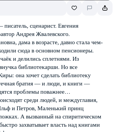
 писатель, сценарист. Евгения
оавтор Андрея Жвалевского.
новна, дама в возрасте, давно стала чем-
риходили сюда в основном пенсионеры.
чаёк и делились сплетнями. Из
 внучка библиотекарши. Но все
иры: она хочет сделать библиотеку
течная братия — и люди, и книги —
одятся проблемы поважнее…
роисходят среди людей, и междуглавия,
 Ильф и Петров, Маленький принц
ложках. А вызванный на спиритическом
быстро захватывает власть над книгами