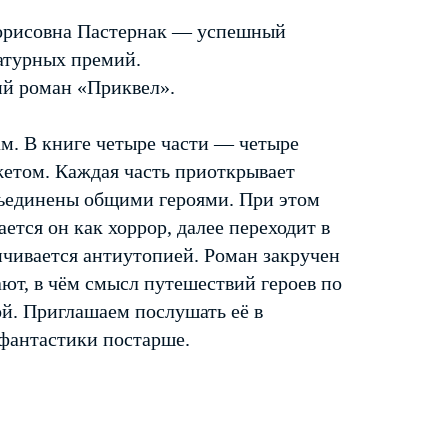
орисовна Пастернак — успешный
атурных премий.
ий роман «Приквел».
ам. В книге четыре части — четыре
жетом. Каждая часть приоткрывает
бъединены общими героями. При этом
ется он как хоррор, далее переходит в
нчивается антиутопией. Роман закручен
ают, в чём смысл путешествий героев по
й. Приглашаем послушать её в
 фантастики постарше.