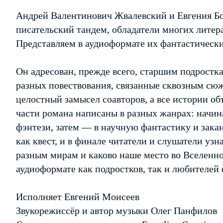
Андрей Валентинович Жвалевский и Евгения Б
писательский тандем, обладатели многих литер
Представляем в аудиоформате их фантастическ
Он адресован, прежде всего, старшим подростк
разных повествования, связанные сквозным сю
целостный замысел соавторов, а все истории о
части романа написаны в разных жанрах: начина
фэнтези, затем — в научную фантастику и зака
как квест, и в финале читатели и слушатели узн
разным мирам и каково наше место во Вселенно
аудиоформате как подростков, так и любителей
Исполняет Евгений Моисеев
Звукорежиссёр и автор музыки Олег Панфилов