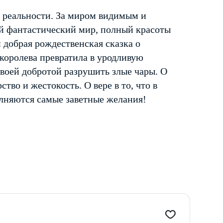
т реальности. За миром видимым и
ый фантастический мир, полный красоты
обрая рождественская сказка о
королева превратила в уродливую
воей добротой разрушить злые чары. О
во и жестокость. О вере в то, что в
олняются самые заветные желания!