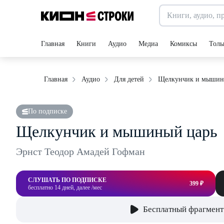
Главная
Книги
Аудио
Медиа
Комиксы
Толь
Щелкунчик и мышин
Главная
Аудио
Для детей
По подписке
Щелкунчик и мышиный царь
Эрнст Теодор Амадей Гофман
СЛУШАТЬ ПО ПОДПИСКЕ
399 ₽
бесплатно 14 дней, далее /мес
Бесплатный фрагмент