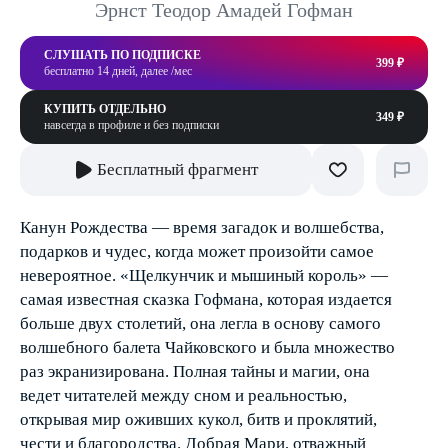
Эрнст Теодор Амадей Гофман
СЛУШАТЬ ПО ПОДПИСКЕ
399 ₽
бесплатно 14 дней, далее /мес
КУПИТЬ ОТДЕЛЬНО
349 ₽
навсегда в профиле и без подписки
Бесплатный фрагмент
Канун Рождества — время загадок и волшебства,
подарков и чудес, когда может произойти самое
невероятное. «Щелкунчик и мышиный король» —
самая известная сказка Гофмана, которая издается
больше двух столетий, она легла в основу самого
волшебного балета Чайковского и была множество
раз экранизирована. Полная тайны и магии, она
ведет читателей между сном и реальностью,
открывая мир оживших кукол, битв и проклятий,
чести и благородства. Добрая Мари, отважный