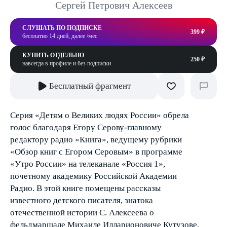
Сергей Петрович Алексеев
СЛУШАТЬ ПО ПОДПИСКЕ
399 ₽
бесплатно 14 дней, далее /мес
КУПИТЬ ОТДЕЛЬНО
250 ₽
навсегда в профиле и без подписки
Бесплатный фрагмент
Серия «Детям о Великих людях России» обрела
голос благодаря Егору Серову-главному
редактору радио «Книга», ведущему рубрики
«Обзор книг с Егором Серовым» в программе
«Утро России» на телеканале «Россия 1»,
почетному академику Российской Академии
Радио. В этой книге помещены рассказы
известного детского писателя, знатока
отечественной истории С. Алексеева о
фельдмаршале Михаиле Илларионовиче Кутузове,