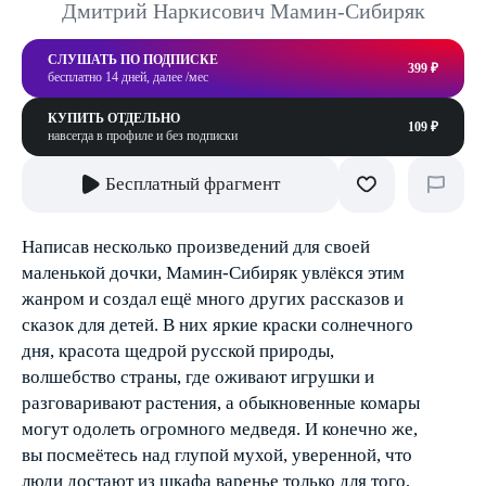
Дмитрий Наркисович Мамин-Сибиряк
СЛУШАТЬ ПО ПОДПИСКЕ
399 ₽
бесплатно 14 дней, далее /мес
КУПИТЬ ОТДЕЛЬНО
109 ₽
навсегда в профиле и без подписки
Бесплатный фрагмент
Написав несколько произведений для своей
маленькой дочки, Мамин-Сибиряк увлёкся этим
жанром и создал ещё много других рассказов и
сказок для детей. В них яркие краски солнечного
дня, красота щедрой русской природы,
волшебство страны, где оживают игрушки и
разговаривают растения, а обыкновенные комары
могут одолеть огромного медведя. И конечно же,
вы посмеётесь над глупой мухой, уверенной, что
люди достают из шкафа варенье только для того,