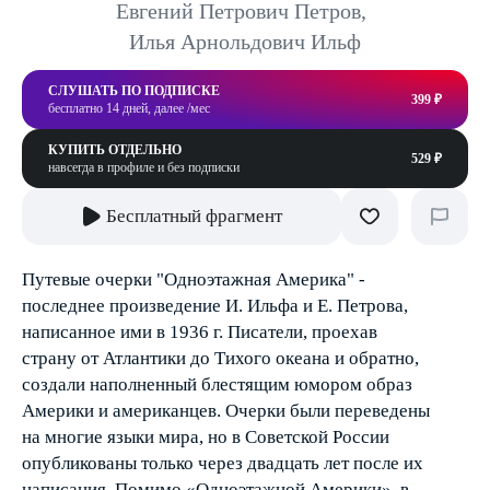
Евгений Петрович Петров
,
Илья Арнольдович Ильф
СЛУШАТЬ ПО ПОДПИСКЕ
399 ₽
бесплатно 14 дней, далее /мес
КУПИТЬ ОТДЕЛЬНО
529 ₽
навсегда в профиле и без подписки
Бесплатный фрагмент
Путевые очерки "Одноэтажная Америка" -
последнее произведение И. Ильфа и Е. Петрова,
написанное ими в 1936 г. Писатели, проехав
страну от Атлантики до Тихого океана и обратно,
создали наполненный блестящим юмором образ
Америки и американцев. Очерки были переведены
на многие языки мира, но в Советской России
опубликованы только через двадцать лет после их
написания. Помимо «Одноэтажной Америки», в