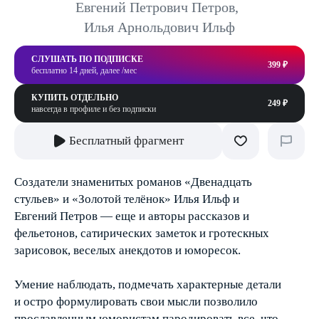
Евгений Петрович Петров
,
Илья Арнольдович Ильф
СЛУШАТЬ ПО ПОДПИСКЕ
399 ₽
бесплатно 14 дней, далее /мес
КУПИТЬ ОТДЕЛЬНО
249 ₽
навсегда в профиле и без подписки
Бесплатный фрагмент
Создатели знаменитых романов «Двенадцать
стульев» и «Золотой телёнок» Илья Ильф и
Евгений Петров — еще и авторы рассказов и
фельетонов, сатирических заметок и гротескных
зарисовок, веселых анекдотов и юморесок.
Умение наблюдать, подмечать характерные детали
и остро формулировать свои мысли позволило
прославленным юмористам пародировать все, что