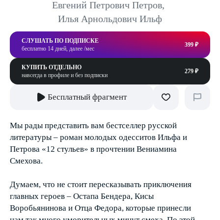
Евгений Петрович Петров
,
Илья Арнольдович Ильф
СЛУШАТЬ ПО ПОДПИСКЕ
399 ₽
бесплатно 14 дней, далее /мес
КУПИТЬ ОТДЕЛЬНО
279 ₽
навсегда в профиле и без подписки
Бесплатный фрагмент
Мы рады представить вам бестселлер русской
литературы – роман молодых одесситов Ильфа и
Петрова «12 стульев» в прочтении Вениамина
Смехова.
Думаем, что не стоит пересказывать приключения
главных героев – Остапа Бендера, Кисы
Воробьянинова и Отца Федора, которые принесли
нам так много уморительных минут смеха. По этой