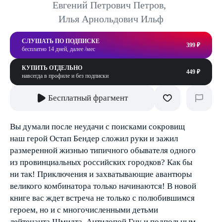
Евгений Петрович Петров
,
Илья Арнольдович Ильф
СЛУШАТЬ ПО ПОДПИСКЕ
399 ₽
бесплатно 14 дней, далее /мес
КУПИТЬ ОТДЕЛЬНО
449 ₽
навсегда в профиле и без подписки
Бесплатный фрагмент
Вы думали после неудачи с поисками сокровищ
наш герой Остап Бендер сложил руки и зажил
размеренной жизнью типичного обывателя одного
из провинциальных российских городков? Как бы
ни так! Приключения и захватывающие авантюры
великого комбинатора только начинаются! В новой
книге вас ждет встреча не только с полюбившимся
героем, но и с многочисленными детьми
лейтенанта Шмидта, Антилопой Гну и подпольным