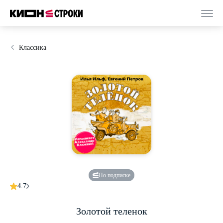
Классика
По подписке
4.7
Золотой теленок