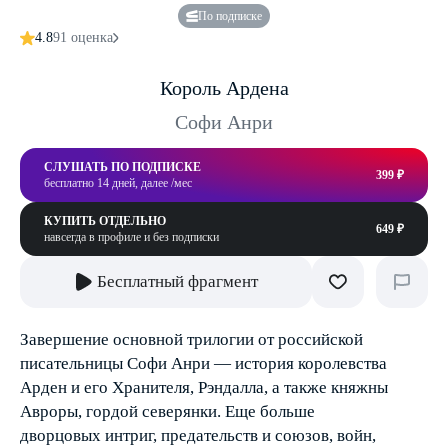
По подписке
4.8
91 оценка
Король Ардена
Софи Анри
СЛУШАТЬ ПО ПОДПИСКЕ
399 ₽
бесплатно 14 дней, далее /мес
КУПИТЬ ОТДЕЛЬНО
649 ₽
навсегда в профиле и без подписки
Бесплатный фрагмент
Завершение основной трилогии от российской
писательницы Софи Анри — история королевства
Арден и его Хранителя, Рэндалла, а также княжны
Авроры, гордой северянки. Еще больше
дворцовых интриг, предательств и союзов, войн,