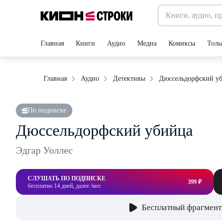
Главная
Книги
Аудио
Медиа
Комиксы
Толь
Дюссельдорфский у
Главная
Аудио
Детективы
По подписке
Дюссельдорфский убийца
Эдгар Уоллес
СЛУШАТЬ ПО ПОДПИСКЕ
399 ₽
бесплатно 14 дней, далее /мес
Бесплатный фрагмент