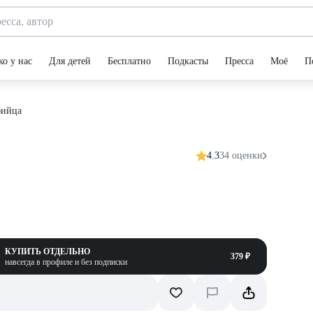
ко у нас
Для детей
Бесплатно
Подкасты
Пресса
Моё
П
бийца
4.3
34 оценки
КУПИТЬ ОТДЕЛЬНО
379 ₽
навсегда в профиле и без подписки