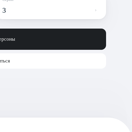
3
персоны
ться