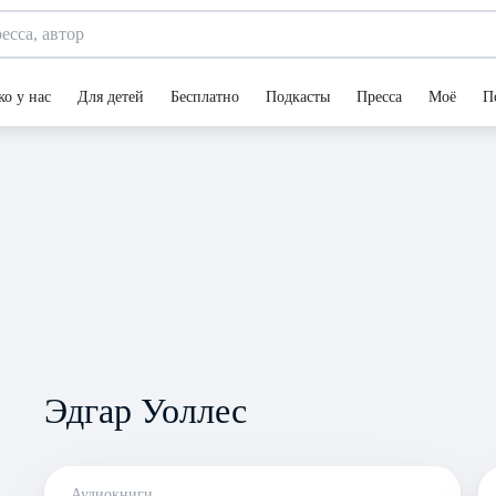
ко у нас
Для детей
Бесплатно
Подкасты
Пресса
Моё
П
Эдгар Уоллес
Аудиокниги