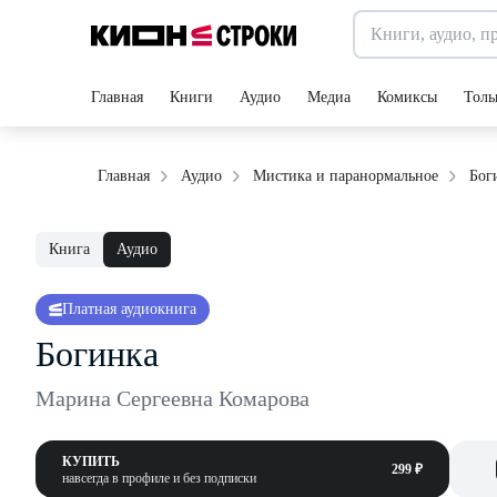
Главная
Книги
Аудио
Медиа
Комиксы
Толь
Бог
Главная
Аудио
Мистика и паранормальное
Книга
Аудио
Платная аудиокнига
Богинка
Марина Сергеевна Комарова
КУПИТЬ
299 ₽
навсегда в профиле и без подписки