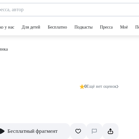
ко у нас
Для детей
Бесплатно
Подкасты
Пресса
Моё
П
инка
0
Ещё нет оценок
Бесплатный фрагмент