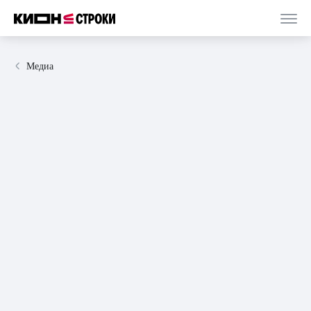
Медиа
27 декабря 2024
статья
5 минут
Итоги года: самые популярные книги в
Строках в 2024 году