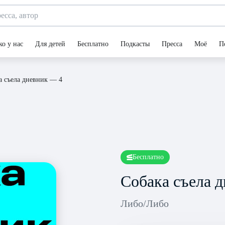
ко у нас
Для детей
Бесплатно
Подкасты
Пресса
Моё
П
а съела дневник — 4
Бесплатно
Собака съела 
Либо/Либо