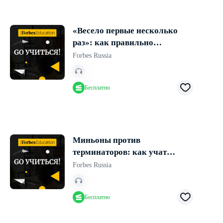
«Весело первые несколько
раз»: как правильно
выстраивать обучение в
Forbes Russia
компаниях
Бесплатно
Миньоны против
терминаторов: как учат
цифровой трансформации
Forbes Russia
Бесплатно