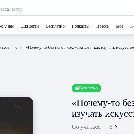
ко у нас
Для детей
Бесплатно
Подкасты
Пресса
Моё
П
«Почему-то без него плохо»: зачем и как изучать искусство
иться — 6
Бесплатно
«Почему-то без
изучать искусс
Go учиться — 6