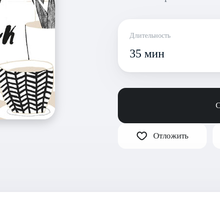
Длительность
35 мин
С
Отложить