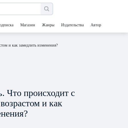
одписка
Магазин
Жанры
Издательства
Авторы
астом и как замедлить изменения?
ь. Что происходит с
возрастом и как
енения?