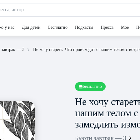
ко у нас
Для детей
Бесплатно
Подкасты
Пресса
Моё
П
Не хочу стареть. Что происходит с нашим телом с возр
 завтрак — 3
Бесплатно
Не хочу старет
нашим телом с 
замедлить изм
Бьюти завтрак — 3