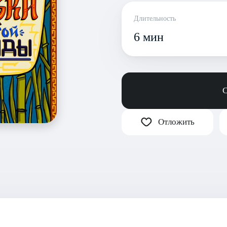
Длительность
6 мин
С
Отложить