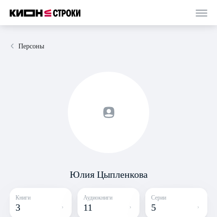
Персоны
Юлия Цыпленкова
Книги
Аудиокниги
Серии
3
11
5