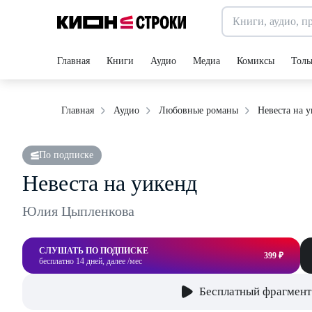
Главная
Книги
Аудио
Медиа
Комиксы
Толь
Невеста на 
Главная
Аудио
Любовные романы
По подписке
Невеста на уикенд
Юлия Цыпленкова
СЛУШАТЬ ПО ПОДПИСКЕ
399 ₽
бесплатно 14 дней, далее /мес
Бесплатный фрагмент