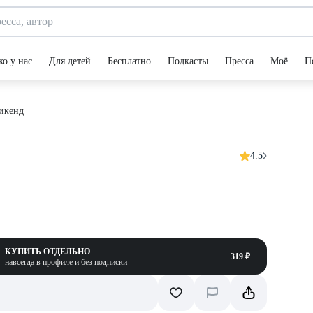
ко у нас
Для детей
Бесплатно
Подкасты
Пресса
Моё
П
уикенд
4.5
КУПИТЬ ОТДЕЛЬНО
319 ₽
навсегда в профиле и без подписки