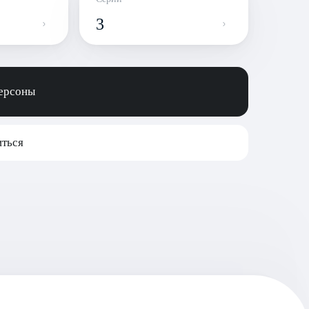
3
персоны
ться