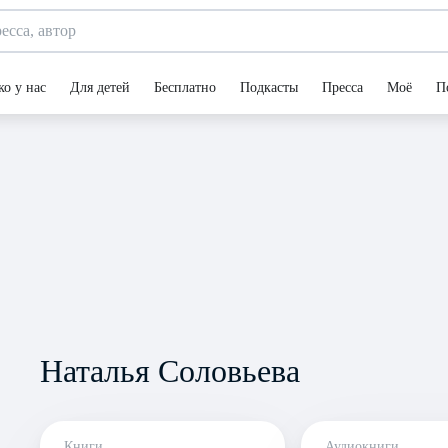
ко у нас
Для детей
Бесплатно
Подкасты
Пресса
Моё
П
Наталья Соловьева
Книги
Аудиокниги