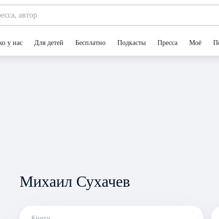
ко у нас
Для детей
Бесплатно
Подкасты
Пресса
Моё
П
Михаил Сухачев
Книги