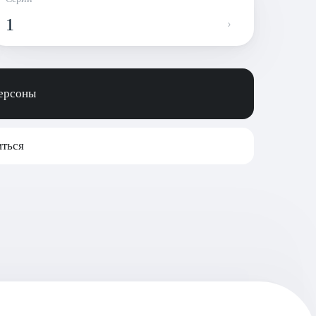
1
персоны
ться