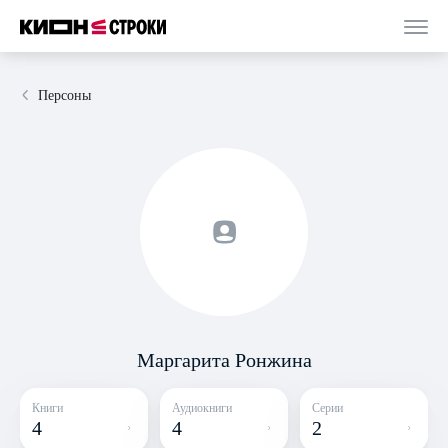
Персоны
Маргарита Ронжина
Книги
Аудиокниги
Серии
4
4
2