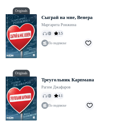
Originals
Сыграй на мне, Венера
Маргарита Ронжина
3.5
По подписке
Originals
Треугольник Карпмана
Рагим Джафаров
4.1
По подписке