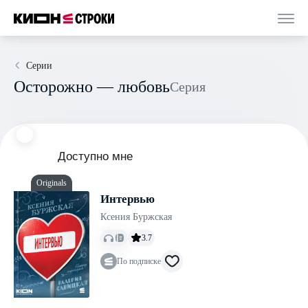
Серии
Осторожно — любовь
Серия
Доступно мне
Originals
Интервью
Ксения Буржская
3.7
По подписке