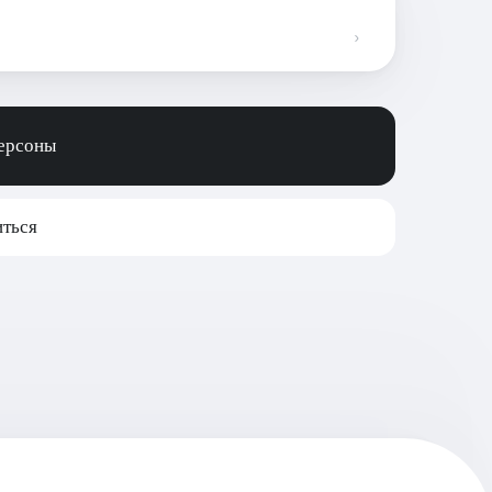
персоны
ться