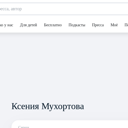
ко у нас
Для детей
Бесплатно
Подкасты
Пресса
Моё
П
Ксения Мухортова
Серии