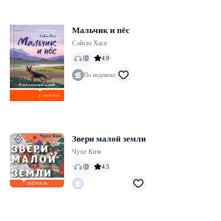
Мальчик и пёс
Сэйсю Хасе
4.9
По подписке
Звери малой земли
Чухе Ким
4.5