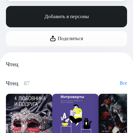
Добавить в персоны
Поделиться
Чтец
Чтец
87
Все