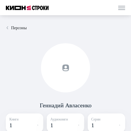
Персоны
Геннадий Авласенко
Книги
Аудиокниги
Серии
1
1
1