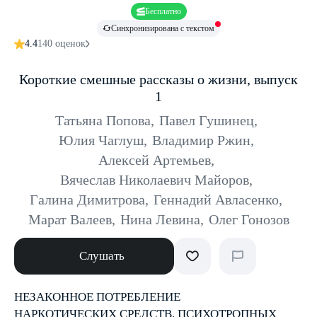
Бесплатно
Синхронизирована с текстом
4.4
140 оценок
Короткие смешные рассказы о жизни, выпуск
1
Татьяна Попова
,
Павел Гушинец
,
Юлия Чаглуш
,
Владимир Ржин
,
Алексей Артемьев
,
Вячеслав Николаевич Майоров
,
Галина Димитрова
,
Геннадий Авласенко
,
Марат Валеев
,
Нина Левина
,
Олег Гонозов
Слушать
НЕЗАКОННОЕ ПОТРЕБЛЕНИЕ
НАРКОТИЧЕСКИХ СРЕДСТВ, ПСИХОТРОПНЫХ