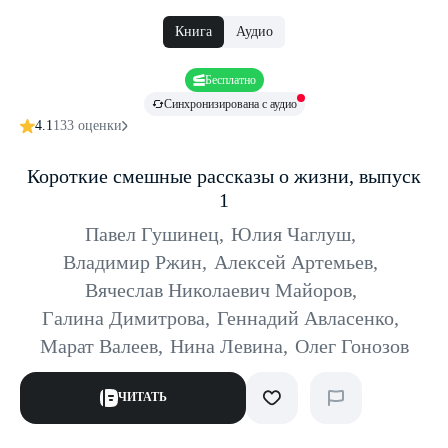
Книга
Аудио
Бесплатно
Синхронизирована с аудио
4.1
133 оценки
Короткие смешные рассказы о жизни, выпуск
1
Павел Гушинец
,
Юлия Чаглуш
,
Владимир Ржин
,
Алексей Артемьев
,
Вячеслав Николаевич Майоров
,
Галина Димитрова
,
Геннадий Авласенко
,
Марат Валеев
,
Нина Левина
,
Олег Гонозов
ЧИТАТЬ