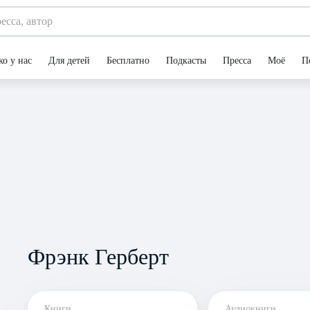
ко у нас
Для детей
Бесплатно
Подкасты
Пресса
Моё
П
Фрэнк Герберт
Книги
Аудиокниги