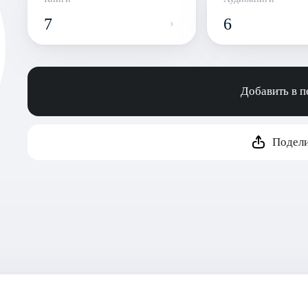
7
6
Добавить в 
Подели