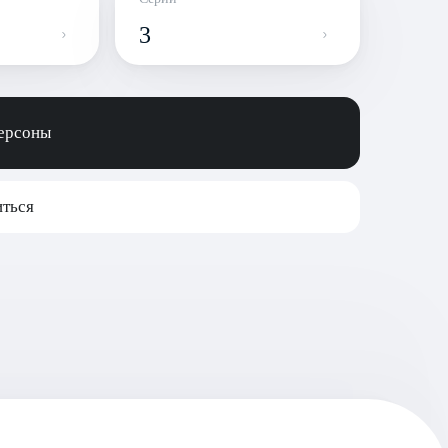
3
персоны
ться