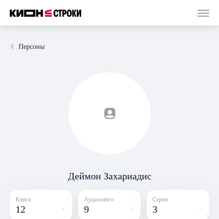
Персоны
Деймон Захариадис
Книги
Аудиокниги
Серии
12
9
3