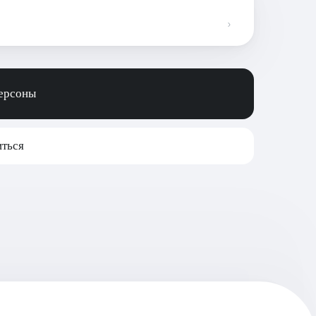
персоны
ться