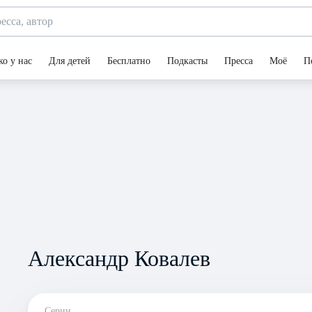
ко у нас
Для детей
Бесплатно
Подкасты
Пресса
Моё
П
Александр Ковалев
Серии