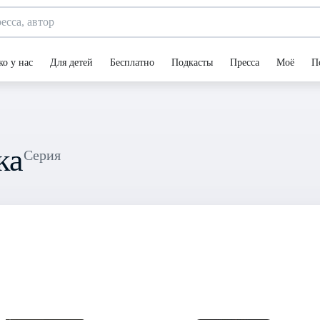
ко у нас
Для детей
Бесплатно
Подкасты
Пресса
Моё
П
ка
Серия