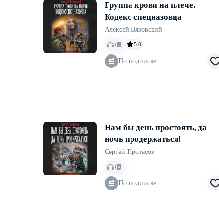
Группа крови на плече.
Кодекс спецназовца
Алексей Вязовский
5.0
По подписке
Нам бы день простоять, да
ночь продержаться!
Сергей Протасов
По подписке