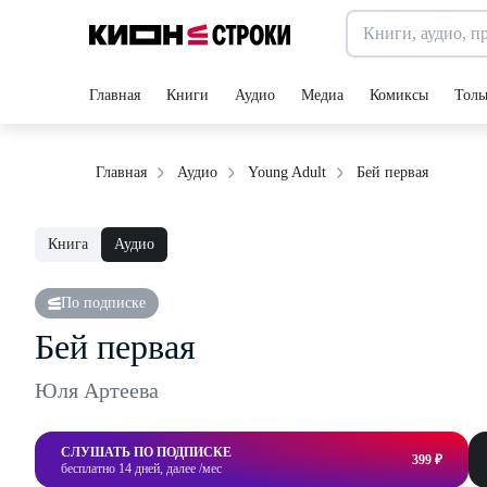
Главная
Книги
Аудио
Медиа
Комиксы
Толь
Бей первая
Главная
Аудио
Young Adult
Книга
Аудио
По подписке
Бей первая
Юля Артеева
СЛУШАТЬ ПО ПОДПИСКЕ
399 ₽
бесплатно 14 дней, далее /мес