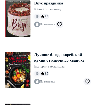
Вкус праздника
Юлия Смолиговец
5.0
По подписке
Лучшие блюда корейской
кухни от кимчи до хванчхэ
Екатерина Астанкова
4.5
По подписке