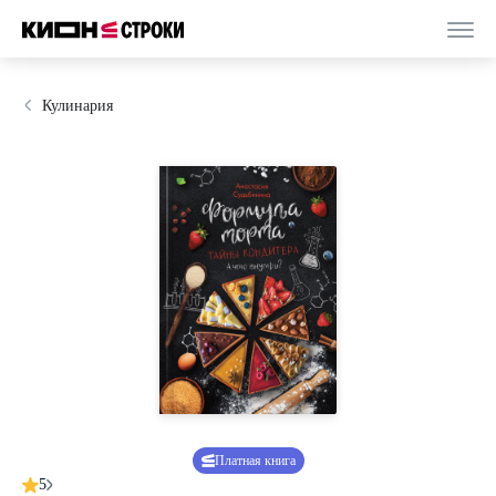
Кулинария
Платная книга
5