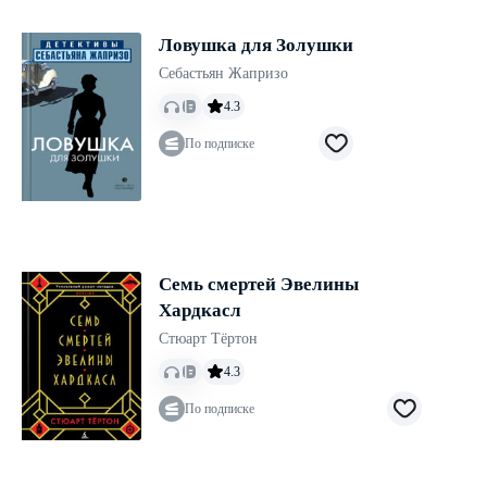
Ловушка для Золушки
Себастьян Жапризо
4.3
По подписке
Семь смертей Эвелины
Хардкасл
Стюарт Тёртон
4.3
По подписке