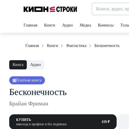
Главная
Книги
Аудио
Медиа
Комиксы
Толь
Бесконечность
Главная
Книги
Фантастика
Книга
Аудио
Платная книга
Бесконечность
Брайан Фриман
КУПИТЬ
439 ₽
навсегда в профиле и без подписки