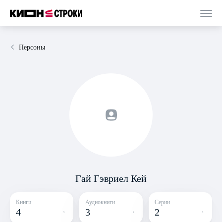
Персоны
Гай Гэвриел Кей
Книги
Аудиокниги
Серии
4
3
2