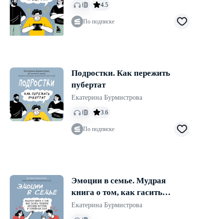
4.5
По подписке
Подростки. Как пережить
пубертат
Екатерина Бурмистрова
3.6
По подписке
Эмоции в семье. Мудрая
книга о том, как гасить
пожары детских истерик и
Екатерина Бурмистрова
семейных ссор