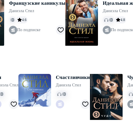
Французские каникулы
Идеальная ж
Даниэла Стил
Даниэла Стил
4.6
4.8
По подписке
По подписк
я
Счастливчики
Чу
иэла Стил
Даниэла Стил
Да