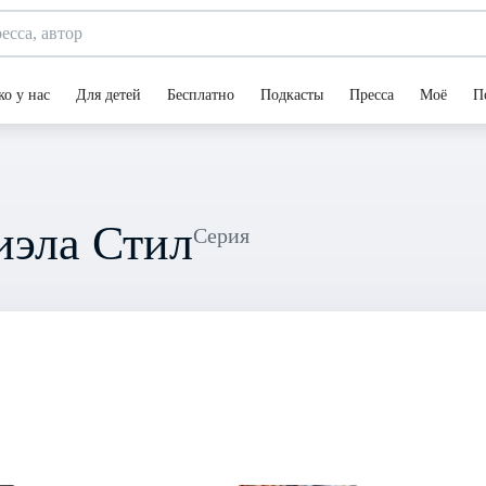
ко у нас
Для детей
Бесплатно
Подкасты
Пресса
Моё
П
иэла Стил
Серия