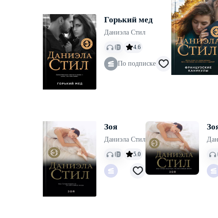
Горький мед
Даниэла Стил
4.6
По подписке
Зоя
Зо
Даниэла Стил
Дан
5.0